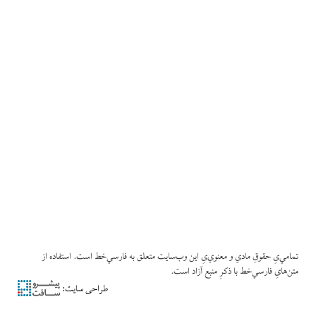
تمامي‌یِ حقوقِ مادي و معنوي‌یِ این وب‌سایت متعلق به فارسي‌خط است. استفاده از
متن‌هایِ فارسي‌خط با ذکرِ منبع آزاد است.
طراحی سایت: