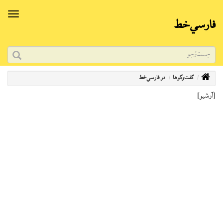
فارسي‌خط
گفت‌وگوها
در فارسي‌خط
[آرشیو]