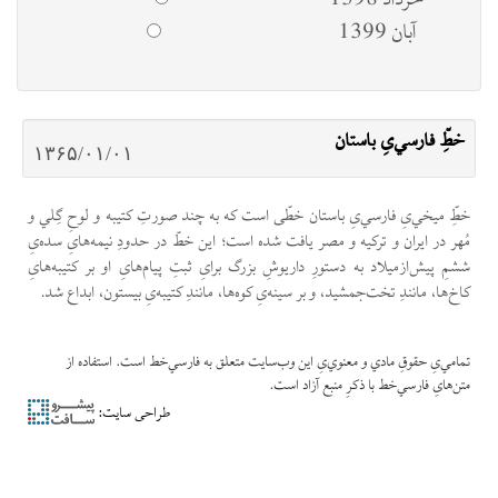
خرداد 1398
آبان 1399
خطِ‌ّ فارسي‌یِ باستان
۱۳۶۵/۰۱/۰۱
خطِ‌ّ ميخي‌یِ فارسي‌یِ باستان خطّی است که به چند صورتِ کتيبه و لوحِ گِلي و
مُهر در ايران و ترکيه و مصر يافت شده است؛ اين خطّ در حدودِ نيمه‌هایِ سده‌یِ
ششمِ پيش‌ازميلاد به دستورِ داريوشِ بزرگ برایِ ثبتِ پیام‌‌هایِ او بر کتيبه‌هایِ
کاخ‌ها، مانندِ تخت‌جمشيد، و بر سینه‌یِ کوه‌ها، مانندِ کتيبه‌یِ بيستون، ابداع شد.
تمامي‌یِ حقوقِ مادي و معنوي‌یِ این وب‌سایت متعلق به فارسي‌خط است. استفاده از
متن‌هایِ فارسي‌خط با ذکرِ منبع آزاد است.
طراحی سایت: