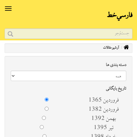
فارسي‌خط
آرشیو مقالات
دسته بندی ها
تاریخ بایگانی
فروردين 1365
فروردين 1382
بهمن 1392
تير 1395