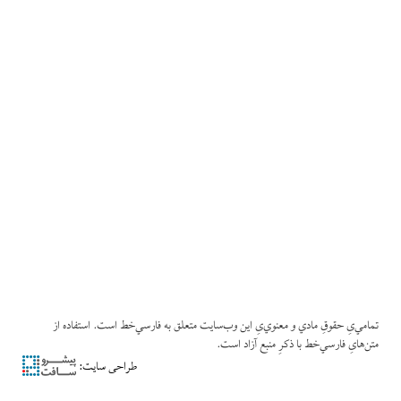
تمامي‌یِ حقوقِ مادي و معنوي‌یِ این وب‌سایت متعلق به فارسي‌خط است. استفاده از
متن‌هایِ فارسي‌خط با ذکرِ منبع آزاد است.
طراحی سایت: