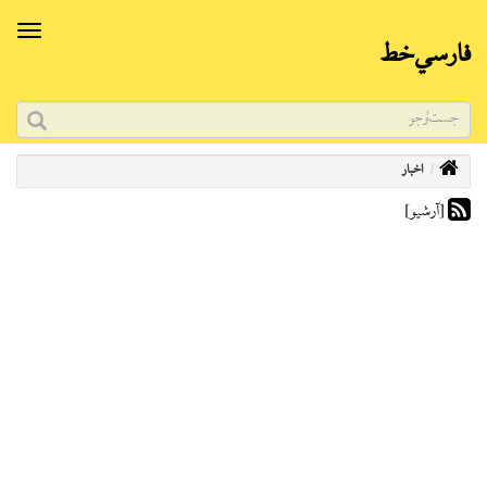
فارسي‌خط
اخبار
[آرشیو]