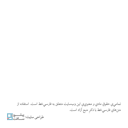
تمامي‌یِ حقوقِ مادي و معنوي‌یِ این وب‌سایت متعلق به فارسي‌خط است. استفاده از
متن‌هایِ فارسي‌خط با ذکرِ منبع آزاد است.
طراحی سایت: